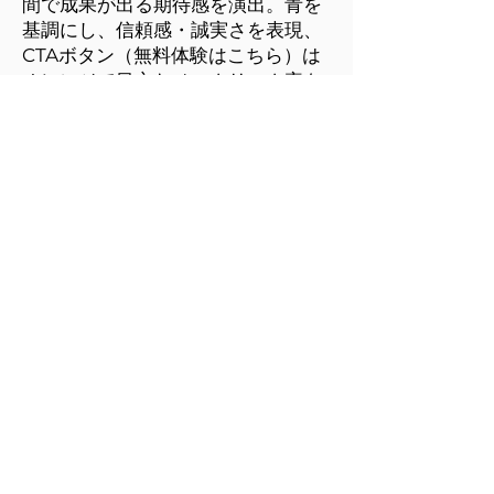
間で成果が出る期待感を演出。青を
基調にし、信頼感・誠実さを表現、
CTAボタン（無料体験はこちら）は​
オレンジで目立たせ、クリック率を
意識しました。初心者向けと短期集
中型の２つの強みをわかりやすく並
列表示しました。
一覧へ